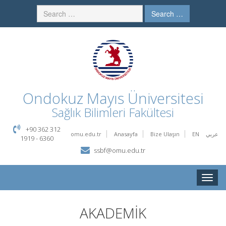
Search …
Ondokuz Mayıs Üniversitesi
Sağlık Bilimleri Fakültesi
+90 362 312
omu.edu.tr
Anasayfa
Bize Ulaşın
EN
عربي
1919 - 6360
ssbf@omu.edu.tr
Toggle
naviga
AKADEMİK