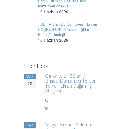
Sağlık Bilimleri Fakültesi’nde
mezuniyet coşkusu
19 Haziran 2026
TÜBİTAK'tan Dr. Öğr. Üyesi Nurcan
COŞKUN US'a Bilimsel Eğitim
Etkinliği Desteği
16 Haziran 2026
Etkinlikler
Gerontoloji Bölümü
MAY
Bilişsel Davranışçı Terapi
18
Temelli Ekran Bağımlılığı
Atölyesi
Sosyal Hizmet Bölümü
MAY