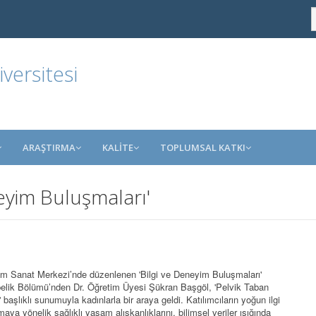
ersitesi
ARAŞTIRMA
KALİTE
TOPLUMSAL KATKI
eyim Buluşmaları'
m Sanat Merkezi’nde düzenlenen 'Bilgi ve Deneyim Buluşmaları'
Ebelik Bölümü’nden Dr. Öğretim Üyesi Şükran Başgöl, 'Pelvik Taban
aşlıklı sunumuyla kadınlarla bir araya geldi. Katılımcıların yoğun ilgi
ya yönelik sağlıklı yaşam alışkanlıklarını, bilimsel veriler ışığında