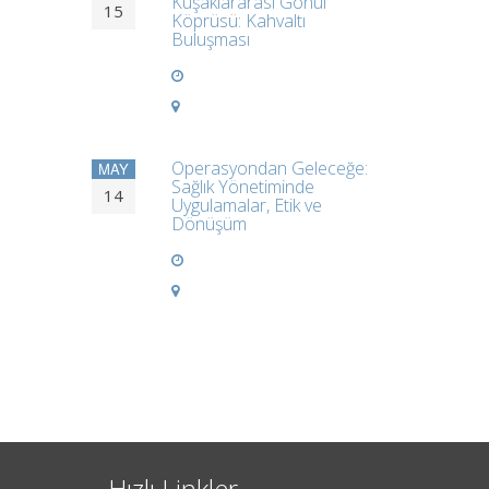
Kuşaklararası Gönül
15
Köprüsü: Kahvaltı
Buluşması
Operasyondan Geleceğe:
MAY
Sağlık Yönetiminde
14
Uygulamalar, Etik ve
Dönüşüm
Hızlı Linkler