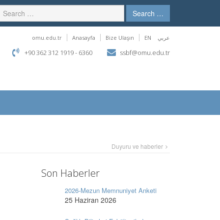
Search …
omu.edu.tr
Anasayfa
Bize Ulaşın
EN
عربي
+90 362 312 1919 - 6360
ssbf@omu.edu.tr
Duyuru ve haberler
Son Haberler
2026-Mezun Memnuniyet Anketi
25 Haziran 2026