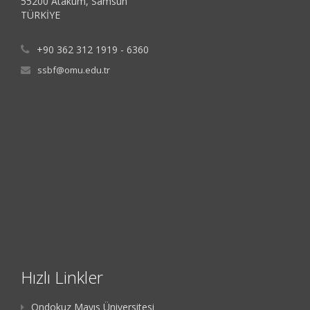
55200 Atakum, Samsun
TÜRKİYE
+90 362 312 1919 - 6360
ssbf@omu.edu.tr
Hızlı Linkler
Ondokuz Mayıs Üniversitesi