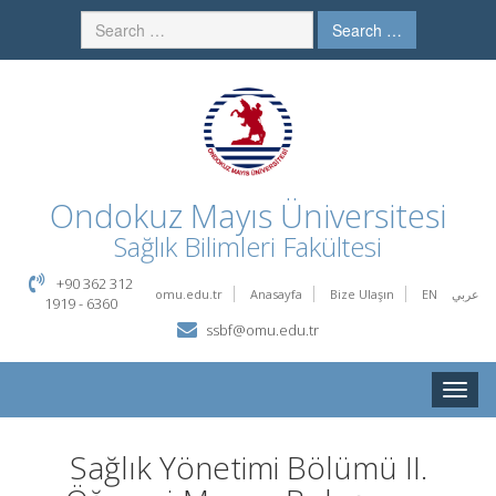
Search …
Ondokuz Mayıs Üniversitesi
Sağlık Bilimleri Fakültesi
+90 362 312
omu.edu.tr
Anasayfa
Bize Ulaşın
EN
عربي
1919 - 6360
ssbf@omu.edu.tr
Toggle
naviga
Sağlık Yönetimi Bölümü II.