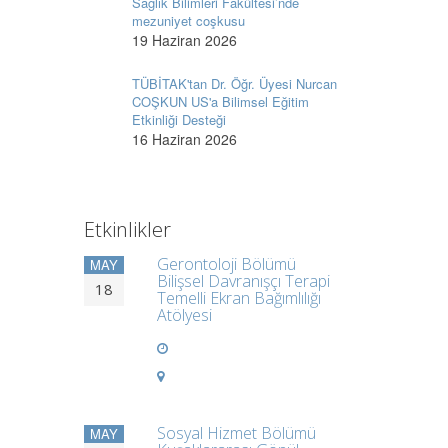
Sağlık Bilimleri Fakültesi’nde
mezuniyet coşkusu
19 Haziran 2026
TÜBİTAK'tan Dr. Öğr. Üyesi Nurcan
COŞKUN US'a Bilimsel Eğitim
Etkinliği Desteği
16 Haziran 2026
Etkinlikler
Gerontoloji Bölümü
MAY
Bilişsel Davranışçı Terapi
18
Temelli Ekran Bağımlılığı
Atölyesi
Sosyal Hizmet Bölümü
MAY