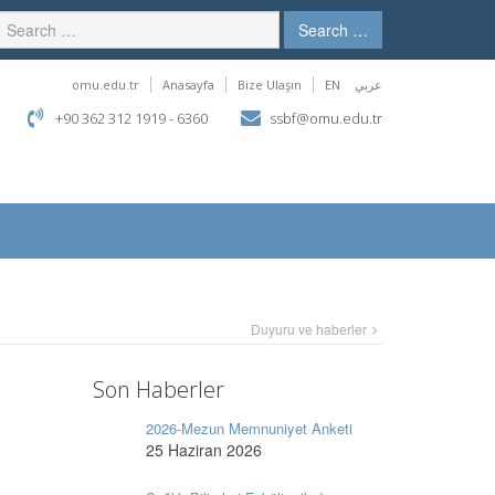
Search …
omu.edu.tr
Anasayfa
Bize Ulaşın
EN
عربي
+90 362 312 1919 - 6360
ssbf@omu.edu.tr
Duyuru ve haberler
Son Haberler
2026-Mezun Memnuniyet Anketi
25 Haziran 2026