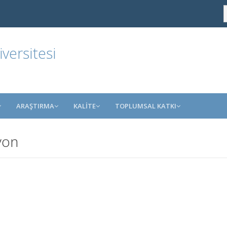
ersitesi
ARAŞTIRMA
KALİTE
TOPLUMSAL KATKI
yon