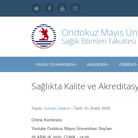
Ondokuz Mayıs Üniv
Sağlık Bilimleri Fakültesi
FAKÜLTE HAKKINDA
AKADEMİK
ÖĞRENCİ
Sağlıkta Kalite ve Akreditas
Yazar:
nurcan.coskun
| Tarih: 21 Aralık 2020
Online Konferans
Youtube Ondokuz Mayıs Üniversitesi Sayfası
25 ARALIK 2020, CUMA - 14:00