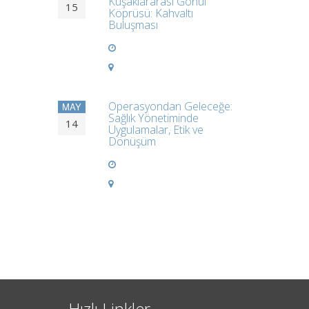
Kuşaklararası Gönül
15
Köprüsü: Kahvaltı
Buluşması
Operasyondan Geleceğe:
MAY
Sağlık Yönetiminde
14
Uygulamalar, Etik ve
Dönüşüm
Hızlı Linkler